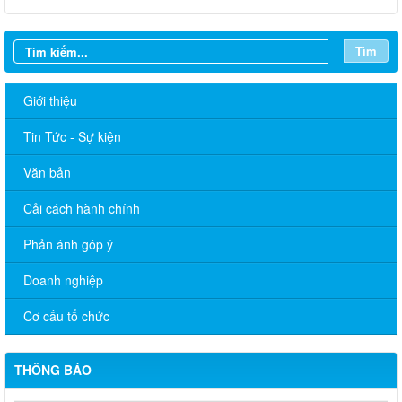
Tìm
Giới thiệu
Tin Tức - Sự kiện
Văn bản
Cải cách hành chính
Phản ánh góp ý
Doanh nghiệp
UBND xã ban hành các Thông báo thu hồi đất thực hiện dự án
Cơ cấu tổ chức
Thủy điện Phú Tân 1 tại xã Tà Lài, thành phố Đồng Nai
Tà Lài triển khai tiếp nhận hồ sơ miễn, giảm học phí học kỳ II
THÔNG BÁO
năm học 2025 – 2026 cho học sinh, sinh viên