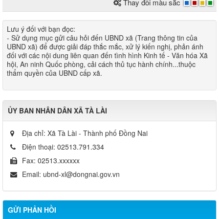
Thay đổi màu sắc
Lưu ý đối với bạn đọc​:
- Sử dụng mục gửi câu hỏi đến UBND xã (Trang thông tin của
UBND xã) để được giải đáp thắc mắc, xử lý kiến nghị, phản ánh
đối với các nội dung liên quan đến tình hìn​h Kinh tế - Văn hóa Xã
hội, An ninh Quốc phòng, cải cách thủ tục hành chính...thuộc
thẩm quyền của UBND cấp xã.
ỦY BAN NHÂN DÂN XÃ TÀ LÀI
Địa chỉ:
Xã Tà Lài - Thành phố Đồng Nai
Điện thoại:
02513.791.334
Fax:
02513.xxxxxx
Email:
ubnd-xl@dongnai.gov.vn
GỬI PHẢN HỒI