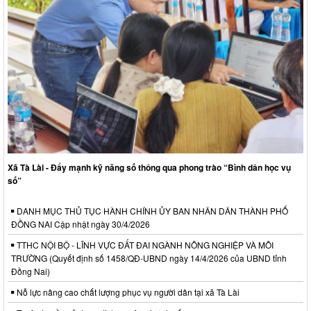
Xã Tà Lài - Đẩy mạnh kỹ năng số thông qua phong trào “Bình dân học vụ
số”
DANH MỤC THỦ TỤC HÀNH CHÍNH ỦY BAN NHÂN DÂN THÀNH PHỐ
ĐỒNG NAI Cập nhật ngày 30/4/2026
TTHC NỘI BỘ - LĨNH VỰC ĐẤT ĐAI NGÀNH NÔNG NGHIỆP VÀ MÔI
TRƯỜNG (Quyết định số 1458/QĐ-UBND ngày 14/4/2026 của UBND tỉnh
Đồng Nai)
Nỗ lực nâng cao chất lượng phục vụ người dân tại xã Tà Lài