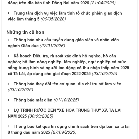
(21/04/2026)
động trên địa bàn tỉnh Đồng Nai năm 2026
Trung tâm dịch vụ việc làm tỉnh tổ chức phiên giao dịch
(06/05/2026)
việc làm tháng 5
Những tin cũ hơn
Thông báo nhu cầu tuyển dụng giáo viên và nhân viên
(27/01/2026)
ngành Giáo dục
Kế hoạch Điều tra, rà soát xác định hộ nghèo, hộ cận
nghèo; hộ làm nông nghiệp, lâm nghiệp, ngư nghiệp có mức
sống trung bình và người lao động có thu nhập thấp năm 2025
(03/10/2025)
xã Tà Lài, áp dụng cho giai đoạn 2022-2025
Thông báo thay đổi tên cơ quan, địa chỉ trụ sở làm việc
(03/10/2025)
(01/10/2025)
Thông báo mất điện
LỘ TRÌNH RƯỚC ĐÈN "XE HOA TRUNG THU" XÃ TÀ LÀI
(30/09/2025)
NĂM 2025
Thông báo kết quả tín dụng chính sách trên địa bàn xã tà lài
(27/09/2025)
8 tháng đầu năm 2025