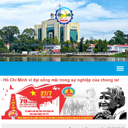
ồ Chí Minh vĩ đại sống mãi trong sự nghiệp của chúng ta!