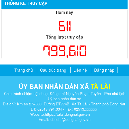
THỐNG KÊ TRUY CẬP
Hôm nay
611
Tổng lượt truy cập
799,610
Trang chủ
Cấu trúc trang
Liên hệ
Đăng nhập
ỦY BAN NHÂN DÂN XÃ
TÀ LÀI
Chịu trách nhiệm nội dung: Đồng chí Nguyễn Phạm Tuyển - Phó chủ tịch
Uỷ ban nhân dân xã
Địa chỉ: Km số 27+500, Đường ĐT774B, Xã Tà Lài - Thành phố Đồng Nai
ĐT: 02513.791.334 - Fax: 02513.xxxxxx
Website:https://talai.dongnai.gov.vn
Email: ubnd-tl@dongnai.gov.vn​