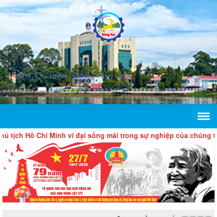
 Hồ Chí Minh vĩ đại sống mãi trong sự nghiệp của chúng ta!