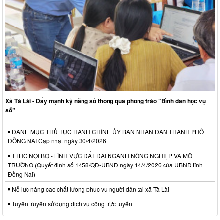
Xã Tà Lài - Đẩy mạnh kỹ năng số thông qua phong trào “Bình dân học vụ
số”
DANH MỤC THỦ TỤC HÀNH CHÍNH ỦY BAN NHÂN DÂN THÀNH PHỐ
ĐỒNG NAI Cập nhật ngày 30/4/2026
TTHC NỘI BỘ - LĨNH VỰC ĐẤT ĐAI NGÀNH NÔNG NGHIỆP VÀ MÔI
TRƯỜNG (Quyết định số 1458/QĐ-UBND ngày 14/4/2026 của UBND tỉnh
Đồng Nai)
Nỗ lực nâng cao chất lượng phục vụ người dân tại xã Tà Lài
Tuyên truyền sử dụng dịch vụ công trực tuyến