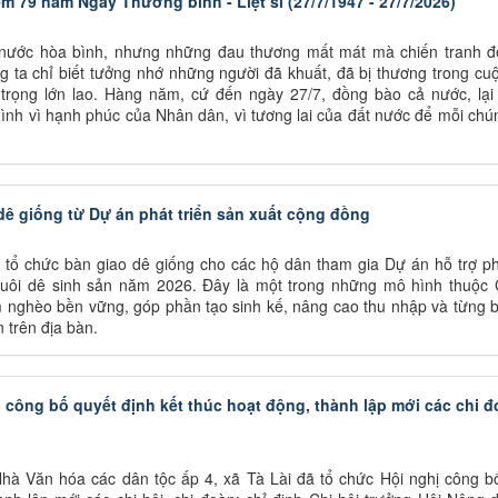
79 năm Ngày Thương binh - Liệt sĩ (27/7/1947 - 27/7/2026)
 nước hòa bình, nhưng những đau thương mất mát mà chiến tranh để 
g ta chỉ biết tưởng nhớ những người đã khuất, đã bị thương trong cu
 trọng lớn lao. Hàng năm, cứ đến ngày 27/7, đồng bào cả nước, lại
ình vì hạnh phúc của Nhân dân, vì tương lai của đất nước để mỗi chú
dê giống từ Dự án phát triển sản xuất cộng đồng
tổ chức bàn giao dê giống cho các hộ dân tham gia Dự án hỗ trợ phá
uôi dê sinh sản năm 2026. Đây là một trong những mô hình thuộc
ảm nghèo bền vững, góp phần tạo sinh kế, nâng cao thu nhập và từng 
 trên địa bàn.
ị công bố quyết định kết thúc hoạt động, thành lập mới các chi đ
Nhà Văn hóa các dân tộc ấp 4, xã Tà Lài đã tổ chức Hội nghị công b