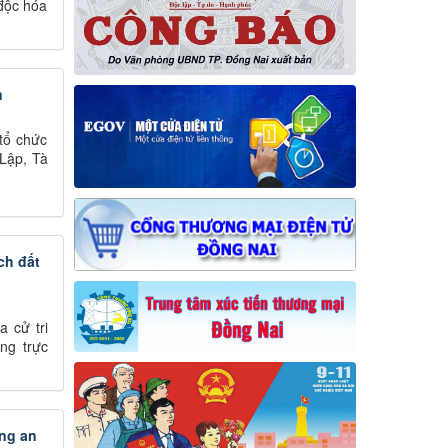
 độc hóa
n
tổ chức
 Lập, Tà
ch đất
 cử tri
ng trực
ông an