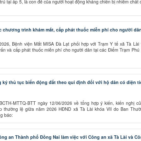
rú tại ấp 5, là con đẻ của người hoạt động kháng chiến bị nhiễm chất
ức chương trình khám mắt, cấp phát thuốc miễn phí cho người dâ
2026, Bệnh viện Mắt MISA Đà Lạt phối hợp với Trạm Y tế xã Tà Lài 
vấn và cấp phát thuốc miễn phí cho người dân tại các Điểm Trạm Phú
ký thủ tục biến động đất theo qui định đối với hộ dân có diện tí
CTH-MTTQ-BTT ngày 12/06/2026 về tổng hợp ý kiến, kiến nghị của
ợp thường lệ giữa năm 2026 HĐND xã Tà Lài khóa VII do Ban Thườ
g báo:
ng an Thành phố Đồng Nai làm việc với Công an xã Tà Lài và C