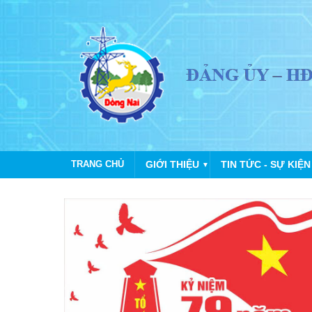
TRANG CHỦ
GIỚI THIỆU
TIN TỨC - SỰ KIỆN
▼