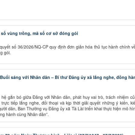
số vùng trồng, mã số cơ sở đóng gói
quyết số 36/2026/NQ-CP quy định đơn giản hóa thủ tục hành chính v
g gói.
 “Buổi sáng với Nhân dân – Bí thư Đảng ủy xã lắng nghe, đồng hà
ệ gắn bó giữa Đảng với Nhân dân, phát huy vai trò, trách nhiệm củ
trực tiếp lắng nghe, đối thoại và kịp thời giải quyết những ý kiến, ki
ười dân, Ban Thường vụ Đảng ủy xã Tà Lài triển khai thực hiện mô hì
ồng hành cùng Nhân dân”.