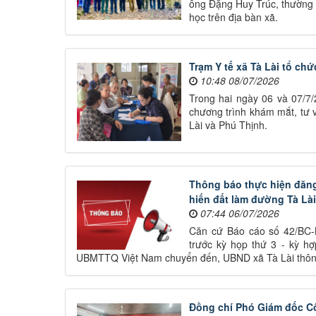
ông Đặng Huy Trúc, thường t
học trên địa bàn xã.
Trạm Y tế xã Tà Lài tổ ch
10:48 08/07/2026
Trong hai ngày 06 và 07/7/
chương trình khám mắt, tư 
Lài và Phú Thịnh.
Thông báo thực hiện đăng 
hiến đất làm đường Tà Lài
07:44 06/07/2026
Căn cứ Báo cáo số 42/BC-B
trước kỳ họp thứ 3 - kỳ h
UBMTTQ Việt Nam chuyển đến, UBND xã Tà Lài thôn
Đồng chí Phó Giám đốc Cô