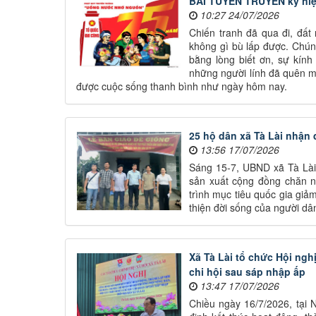
BÀI TUYÊN TRUYỀN kỷ niệm 
10:27 24/07/2026
Chiến tranh đã qua đi, đất
không gì bù lấp được. Chún
bằng lòng biết ơn, sự kính
những người lính đã quên m
được cuộc sống thanh bình như ngày hôm nay.
25 hộ dân xã Tà Lài nhận 
13:56 17/07/2026
Sáng 15-7, UBND xã Tà Lài 
sản xuất cộng đồng chăn n
trình mục tiêu quốc gia gi
thiện đời sống của người dân
Xã Tà Lài tổ chức Hội ngh
chi hội sau sáp nhập ấp
13:47 17/07/2026
Chiều ngày 16/7/2026, tại 