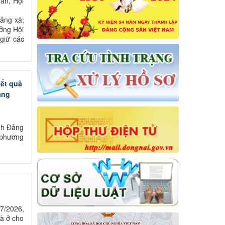
dân, Hội
ảng xã;
ưởng Hội
 giữ các
kết quả
áng
nh Đảng
 phương
7/2026,
à ở cho