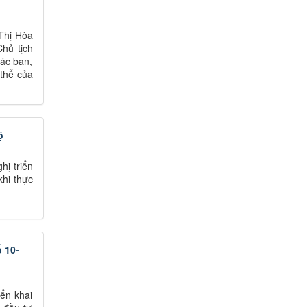
 Thị Hòa
hủ tịch
ác ban,
 thể của
ộ
ị triển
khi thực
ố 10-
iển khai