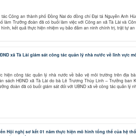
 tác Công an thành phố Đồng Nai do đồng chí Đại tá Nguyễn Anh Hù
 làm Trưởng đoàn đã có buổi làm việc với Công an xã Tà Lài và Côn
hình, kết quả thực hiện nhiệm vụ bảo đảm an ninh chính trị, trật tự an
ĐND xã Tà Lài giám sát công tác quản lý nhà nước về lĩnh vực m
c hiện công tác quản lý nhà nước về bảo vệ môi trường trên địa bà
gân sách HĐND xã Tà Lài do bà Lê Trương Thùy Linh – Trưởng ban Ki
ng đoàn đã có buổi giám sát đối với UBND xã về công tác quản lý n
yến Hội nghị sơ kết 01 năm thực hiện mô hình tổng thể của hệ th