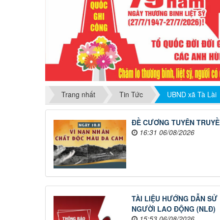
Trang nhất
Tin Tức
UBND xã Tà Lài
ĐỀ CƯƠNG TUYÊN TRUYỀN 6
16:31 06/08/2026
TÀI LIỆU HƯỚNG DẪN SỬ
NGƯỜI LAO ĐỘNG (NLĐ)
15:53 06/08/2026