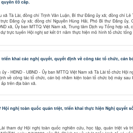
h quyền 03 cấp.
u xã Tà Lài, đồng chí Trịnh Văn Luận, Bí thư Đảng ủy xã; đồng chí Lê
trực Đảng ủy xã; đồng chí Nguyễn Hùng Hải, Phó Bí thư Đảng ủy, C
ND xã, Ủy ban MTTQ Việt Nam xã, Trung tâm Dịch vụ Tổng hợp xã, c
dự trực tuyến Hội nghị sơ kết 01 năm thực hiện mô hình tổ chức tổng
 triển khai các nghị quyết, quyết định về công tác tổ chức, cán b
 ủy - HĐND - UBND - Ủy ban MTTQ Việt Nam xã Tà Lài tổ chức Hội ngh
định về công tác tổ chức, cán bộ nhằm kiện toàn tổ chức bộ máy sau 
 ấp trên địa bàn xã.
Hội nghị toàn quốc quán triệt, triển khai thực hiện Nghị quyết s
ài tham dự Hội nghị toàn quốc nghiên cứu, học tập, quán triệt và tr