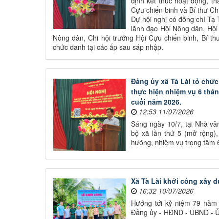
định kết thúc hoạt động, th
Cựu chiến binh và Bí thư Ch
Dự hội nghị có đồng chí Tạ
lãnh đạo Hội Nông dân, Hội
Nông dân, Chi hội trưởng Hội Cựu chiến binh, Bí th
chức danh tại các ấp sau sáp nhập.
Đảng ủy xã Tà Lài tỏ chức
thực hiện nhiệm vụ 6 thá
cuối năm 2026.
12:53 11/07/2026
Sáng ngày 10/7, tại Nhà vă
bộ xã lần thứ 5 (mở rộng)
hướng, nhiệm vụ trọng tâm 
Xã Tà Lài khởi công xây 
16:32 10/07/2026
Hướng tới kỷ niệm 79 năm N
Đảng ủy - HĐND - UBND - Ủ