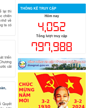
THỐNG KÊ TRUY CẬP
lại thì
ộc chiến
Hôm nay
 nhớ về
4,052
ng ta có
Tổng lượt truy cập
797,988
t triển
 Chương
bước cải
oàn,
ố Quyết