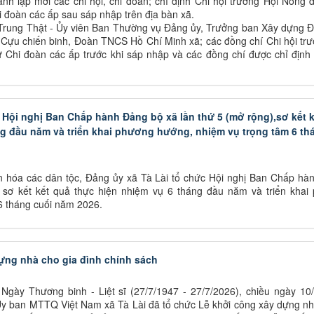
ành lập mới các chi hội, chi đoàn; chỉ định Chi hội trưởng Hội Nông 
i đoàn các ấp sau sáp nhập trên địa bàn xã.
 Trung Thật - Ủy viên Ban Thường vụ Đảng ủy, Trưởng ban Xây dựng Đ
 Cựu chiến binh, Đoàn TNCS Hồ Chí Minh xã; các đồng chí Chi hội tr
ư Chi đoàn các ấp trước khi sáp nhập và các đồng chí được chỉ định
 Hội nghị Ban Chấp hành Đảng bộ xã lần thứ 5 (mở rộng),sơ kết 
ng đầu năm và triển khai phương hướng, nhiệm vụ trọng tâm 6 th
n hóa các dân tộc, Đảng ủy xã Tà Lài tổ chức Hội nghị Ban Chấp hà
, sơ kết kết quả thực hiện nhiệm vụ 6 tháng đầu năm và triển khai
6 tháng cuối năm 2026.
dựng nhà cho gia đình chính sách
gày Thương binh - Liệt sĩ (27/7/1947 - 27/7/2026), chiều ngày 10/
y ban MTTQ Việt Nam xã Tà Lài đã tổ chức Lễ khởi công xây dựng nh