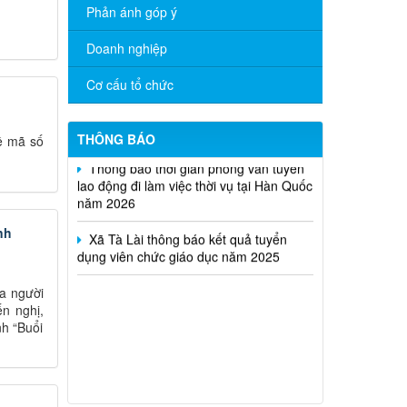
UBND xã ban hành các Thông báo thu
Phản ánh góp ý
hồi đất thực hiện dự án Thủy điện Phú
Tân 1 tại xã Tà Lài, thành phố Đồng Nai
Doanh nghiệp
Tà Lài triển khai tiếp nhận hồ sơ miễn,
Cơ cấu tổ chức
giảm học phí học kỳ II năm học 2025 –
2026 cho học sinh, sinh viên
THÔNG BÁO
ề mã số
Thông báo thời gian phỏng vấn tuyển
lao động đi làm việc thời vụ tại Hàn Quốc
năm 2026
Xã Tà Lài thông báo kết quả tuyển
nh
dụng viên chức giáo dục năm 2025
a người
ến nghị,
nh “Buổi