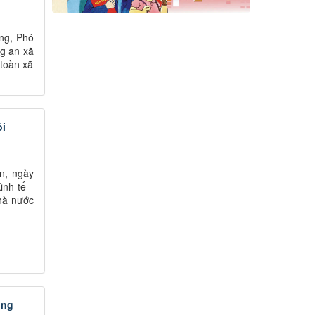
ng, Phó
g an xã
 toàn xã
ôi
n, ngày
nh tế -
hà nước
ống