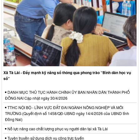
Xã Tà Lài - Đẩy mạnh kỹ năng số thông qua phong trào “Bình dân học vụ
số”
DANH MỤC THỦ TỤC HÀNH CHÍNH ỦY BAN NHÂN DÂN THÀNH PHỐ
ĐỒNG NAI Cập nhật ngày 30/4/2026
TTHC NỘI BỘ - LĨNH VỰC ĐẤT ĐAI NGÀNH NÔNG NGHIỆP VÀ MÔI
TRƯỜNG (Quyết định số 1458/QĐ-UBND ngày 14/4/2026 của UBND tỉnh
Đồng Nai)
Nỗ lực nâng cao chất lượng phục vụ người dân tại xã Tà Lài
Tuyên truyền sử dụng dịch vụ công trực tuyến