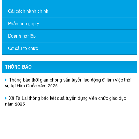
Cải cách hành chính
Phản ánh góp ý
Doanh nghiệp
UBND xã ban hành các Thông báo thu hồi đất thực hiện dự án
Thủy điện Phú Tân 1 tại xã Tà Lài, thành phố Đồng Nai
Cơ cấu tổ chức
Tà Lài triển khai tiếp nhận hồ sơ miễn, giảm học phí học kỳ II
năm học 2025 – 2026 cho học sinh, sinh viên
THÔNG BÁO
Thông báo thời gian phỏng vấn tuyển lao động đi làm việc thời
vụ tại Hàn Quốc năm 2026
Xã Tà Lài thông báo kết quả tuyển dụng viên chức giáo dục
năm 2025