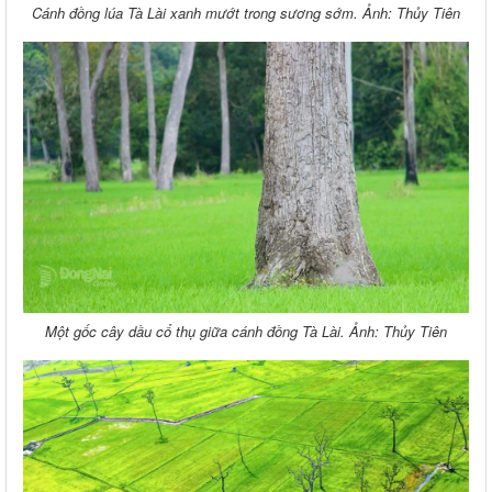
Cánh đồng lúa Tà Lài xanh mướt trong sương sớm. Ảnh: Thủy Tiên
Một gốc cây dầu cổ thụ giữa cánh đồng Tà Lài. Ảnh: Thủy Tiên