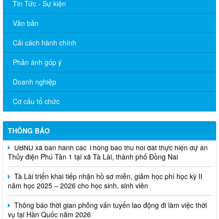
Tin Tức - Sự kiện
Văn bản
Cải cách hành chính
Phản ánh góp ý
Doanh nghiệp
Cơ cấu tổ chức
THÔNG BÁO
UBND xã ban hành các Thông báo thu hồi đất thực hiện dự án
Thủy điện Phú Tân 1 tại xã Tà Lài, thành phố Đồng Nai
Tà Lài triển khai tiếp nhận hồ sơ miễn, giảm học phí học kỳ II
năm học 2025 – 2026 cho học sinh, sinh viên
Thông báo thời gian phỏng vấn tuyển lao động đi làm việc thời
vụ tại Hàn Quốc năm 2026
Xã Tà Lài thông báo kết quả tuyển dụng viên chức giáo dục