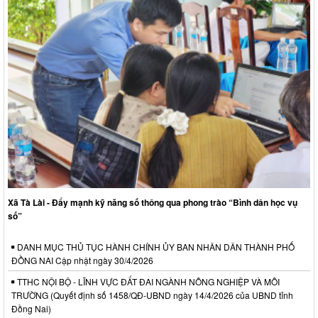
Xã Tà Lài - Đẩy mạnh kỹ năng số thông qua phong trào “Bình dân học vụ
số”
DANH MỤC THỦ TỤC HÀNH CHÍNH ỦY BAN NHÂN DÂN THÀNH PHỐ
ĐỒNG NAI Cập nhật ngày 30/4/2026
TTHC NỘI BỘ - LĨNH VỰC ĐẤT ĐAI NGÀNH NÔNG NGHIỆP VÀ MÔI
TRƯỜNG (Quyết định số 1458/QĐ-UBND ngày 14/4/2026 của UBND tỉnh
Đồng Nai)