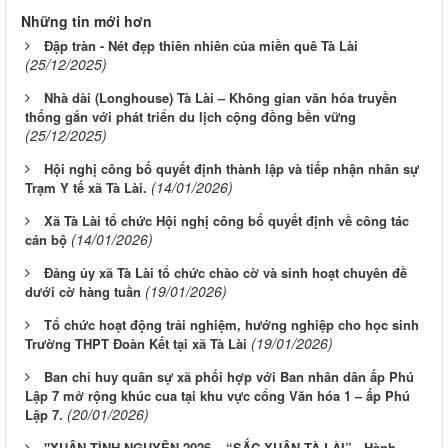
Những tin mới hơn
Đập tràn - Nét đẹp thiên nhiên của miền quê Tà Lài
(25/12/2025)
Nhà dài (Longhouse) Tà Lài – Không gian văn hóa truyền
thống gắn với phát triển du lịch cộng đồng bền vững
(25/12/2025)
Hội nghị công bố quyết định thành lập và tiếp nhận nhân sự
(14/01/2026)
Trạm Y tế xã Tà Lài.
Xã Tà Lài tổ chức Hội nghị công bố quyết định về công tác
(14/01/2026)
cán bộ
Đảng ủy xã Tà Lài tổ chức chào cờ và sinh hoạt chuyên đề
(19/01/2026)
dưới cờ hàng tuần
Tổ chức hoạt động trải nghiệm, hướng nghiệp cho học sinh
(19/01/2026)
Trường THPT Đoàn Kết tại xã Tà Lài
Ban chỉ huy quân sự xã phối hợp với Ban nhân dân ấp Phú
Lập 7 mở rộng khúc cua tại khu vực cổng Văn hóa 1 – ấp Phú
(20/01/2026)
Lập 7.
"XUÂN TÌNH NGUYỆN 2026 – “SẮC XUÂN TÀ LÀI” - Hành