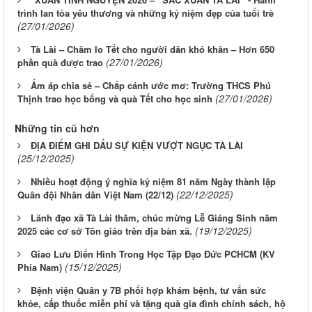
trình lan tỏa yêu thương và những kỷ niệm đẹp của tuổi trẻ
(27/01/2026)
Tà Lài – Chăm lo Tết cho người dân khó khăn – Hơn 650
(27/01/2026)
phần quà được trao
Ấm áp chia sẻ – Chắp cánh ước mơ: Trường THCS Phú
(27/01/2026)
Thịnh trao học bổng và quà Tết cho học sinh
Những tin cũ hơn
ĐỊA ĐIỂM GHI DẤU SỰ KIỆN VƯỢT NGỤC TÀ LÀI
(25/12/2025)
Nhiều hoạt động ý nghĩa kỷ niệm 81 năm Ngày thành lập
(22/12/2025)
Quân đội Nhân dân Việt Nam (22/12)
Lãnh đạo xã Tà Lài thăm, chúc mừng Lễ Giáng Sinh năm
(19/12/2025)
2025 các cơ sở Tôn giáo trên địa bàn xã.
Giao Lưu Điển Hình Trong Học Tập Đạo Đức PCHCM (KV
(15/12/2025)
Phía Nam)
Bệnh viện Quân y 7B phối hợp khám bệnh, tư vấn sức
khỏe, cấp thuốc miễn phí và tặng quà gia đình chính sách, hộ