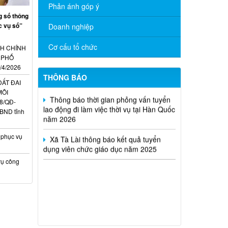
Phản ánh góp ý
UBND xã ban hành các Thông báo thu
hồi đất thực hiện dự án Thủy điện Phú
g số thông
Tân 1 tại xã Tà Lài, thành phố Đồng Nai
c vụ số”
Doanh nghiệp
Tà Lài triển khai tiếp nhận hồ sơ miễn,
Cơ cấu tổ chức
H CHÍNH
giảm học phí học kỳ II năm học 2025 –
 PHỐ
2026 cho học sinh, sinh viên
/4/2026
THÔNG BÁO
ĐẤT ĐAI
Thông báo thời gian phỏng vấn tuyển
MÔI
lao động đi làm việc thời vụ tại Hàn Quốc
8/QĐ-
năm 2026
BND tỉnh
Xã Tà Lài thông báo kết quả tuyển
dụng viên chức giáo dục năm 2025
 phục vụ
vụ công