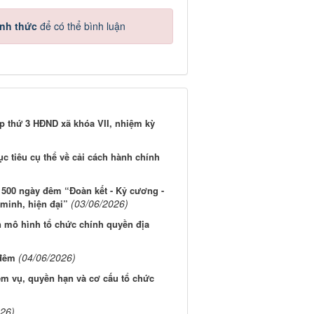
ính thức
để có thể bình luận
ọp thứ 3 HĐND xã khóa VII, nhiệm kỳ
ục tiêu cụ thể về cải cách hành chính
t 500 ngày đêm “Đoàn kết - Kỷ cương -
(03/06/2026)
 minh, hiện đại”
n mô hình tổ chức chính quyền địa
(04/06/2026)
 đêm
ệm vụ, quyền hạn và cơ cấu tổ chức
026)