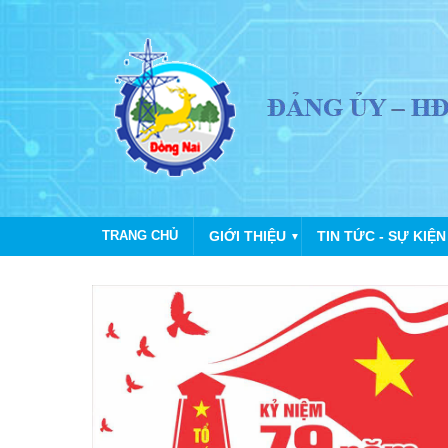
TRANG CHỦ
GIỚI THIỆU
TIN TỨC - SỰ KIỆN
▼