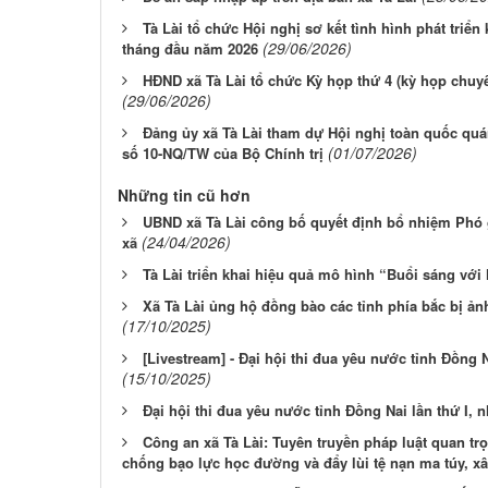
Tà Lài tổ chức Hội nghị sơ kết tình hình phát triển 
(29/06/2026)
tháng đầu năm 2026
HĐND xã Tà Lài tổ chức Kỳ họp thứ 4 (kỳ họp chuyê
(29/06/2026)
Đảng ủy xã Tà Lài tham dự Hội nghị toàn quốc quán 
(01/07/2026)
số 10-NQ/TW của Bộ Chính trị
Những tin cũ hơn
UBND xã Tà Lài công bố quyết định bổ nhiệm Phó 
(24/04/2026)
xã
Tà Lài triển khai hiệu quả mô hình “Buổi sáng với
Xã Tà Lài ủng hộ đồng bào các tỉnh phía bắc bị ả
(17/10/2025)
[Livestream] - Đại hội thi đua yêu nước tỉnh Đồng N
(15/10/2025)
Đại hội thi đua yêu nước tỉnh Đồng Nai lần thứ I, 
Công an xã Tà Lài: Tuyên truyền pháp luật quan tr
chống bạo lực học đường và đẩy lùi tệ nạn ma túy, xâ