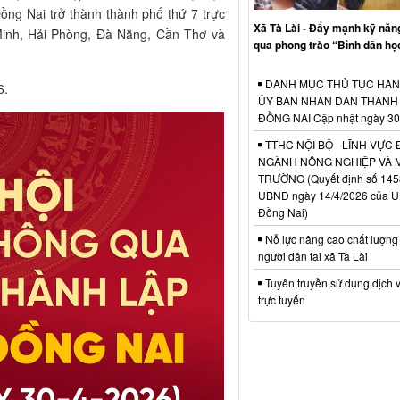
ồng Nai trở thành thành phố thứ 7 trực
Xã Tà Lài - Đẩy mạnh kỹ năn
inh, Hải Phòng, Đà Nẵng, Cần Thơ và
qua phong trào “Bình dân họ
DANH MỤC THỦ TỤC HÀN
6.
ỦY BAN NHÂN DÂN THÀNH
ĐỒNG NAI Cập nhật ngày 30
TTHC NỘI BỘ - LĨNH VỰC 
NGÀNH NÔNG NGHIỆP VÀ 
TRƯỜNG (Quyết định số 145
UBND ngày 14/4/2026 của U
Đồng Nai)
Nỗ lực nâng cao chất lượng
người dân tại xã Tà Lài
Tuyên truyền sử dụng dịch 
trực tuyến