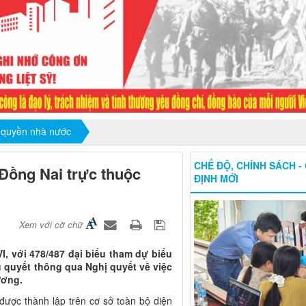
 quyền nhà nước
CHẾ ĐỘ, CHÍNH SÁCH -
Đồng Nai trực thuộc
ĐỊNH MỚI
Xem với cỡ chữ
I, với 478/487 đại biểu tham dự biểu
ểu quyết thông qua Nghị quyết về việc
ương.
được thành lập trên cơ sở toàn bộ diện