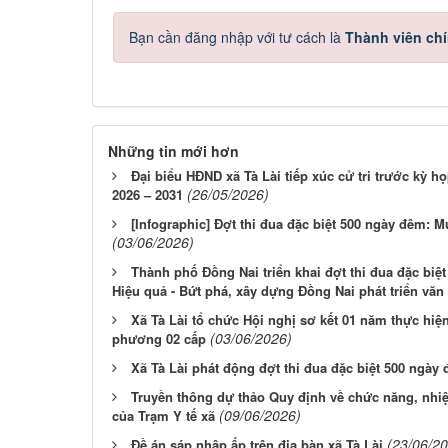
Bạn cần đăng nhập với tư cách là
Thành viên ch
Những tin mới hơn
Đại biểu HĐND xã Tà Lài tiếp xúc cử tri trước kỳ h
(26/05/2026)
2026 – 2031
[Infographic] Đợt thi đua đặc biệt 500 ngày đêm: M
(03/06/2026)
Thành phố Đồng Nai triển khai đợt thi đua đặc biệ
Hiệu quả - Bứt phá, xây dựng Đồng Nai phát triển văn
Xã Tà Lài tổ chức Hội nghị sơ kết 01 năm thực hiệ
(03/06/2026)
phương 02 cấp
Xã Tà Lài phát động đợt thi đua đặc biệt 500 ngày
Truyền thông dự thảo Quy định về chức năng, nhi
(09/06/2026)
của Trạm Y tế xã
(23/06/2
Đề án sáp nhập ấp trên địa bàn xã Tà Lài