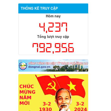
THỐNG KÊ TRUY CẬP
Hôm nay
4,237
Tổng lượt truy cập
792,956