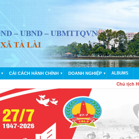
CẢI CÁCH HÀNH CHÍNH
DOANH NGHIỆP
ALBUMS
▼
▼
▼
Chủ tịch Hồ Chí Minh