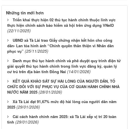
Những tin mới hơn
Triển khai thực hiện 02 thủ tục hành chính thuộc lĩnh vực
thực hiện chính sách bảo hiểm xã hội trên ứng dụng VNeID
(22/11/2025)
UBND xã Tà Lài trao Giấy chứng nhận kết hôn cho công
dân- Lan tỏa hình ảnh “Chính quyền thân thiện vì Nhân dân
(25/11/2025)
phục vụ”
Danh mục thủ tục hành chính và phê duyệt quy trình điện tử
giải quyết thủ tục hành chính trong lĩnh vực đăng ký, quản lý
(14/01/2026)
cư trú trên địa bàn tỉnh Đồng Nai
KẾT QUẢ KHẢO SÁT SỰ HÀI LÒNG CỦA NGƯỜI DÂN, TỔ
CHỨC ĐỐI VỚI SỰ PHỤC VỤ CỦA CƠ QUAN HÀNH CHÍNH NHÀ
(28/01/2026)
NƯỚC NĂM 2025
Xã Tà Lài đạt 91,67% mức độ hài lòng của người dân năm
(29/01/2026)
2025
Cải cách hành chính năm 2025: xã Tà Lài xếp vị trí 20 toàn
(29/01/2026)
tỉnh