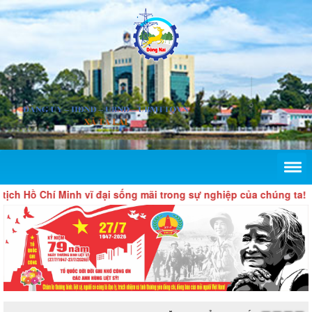
 Hồ Chí Minh vĩ đại sống mãi trong sự nghiệp của chúng ta!