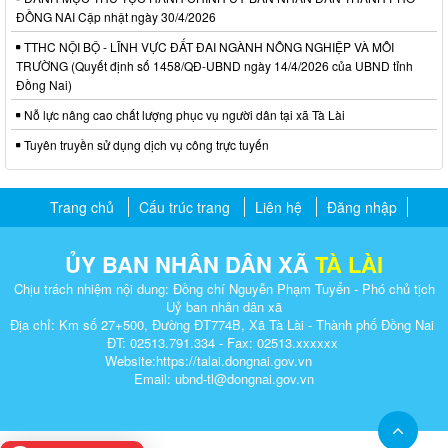
ĐỒNG NAI Cập nhật ngày 30/4/2026
TTHC NỘI BỘ - LĨNH VỰC ĐẤT ĐAI NGÀNH NÔNG NGHIỆP VÀ MÔI
TRƯỜNG (Quyết định số 1458/QĐ-UBND ngày 14/4/2026 của UBND tỉnh
Đồng Nai)
Nỗ lực nâng cao chất lượng phục vụ người dân tại xã Tà Lài
Tuyên truyền sử dụng dịch vụ công trực tuyến
Trang chủ
Cấu trúc trang
Liên hệ
Đăng nhập
ỦY BAN NHÂN DÂN XÃ
TÀ LÀI
Chịu trách nhiệm nội dung: Đồng chí Nguyễn Phạm Tuyển - Phó chủ tịch
Uỷ ban nhân dân xã
Địa chỉ: Km số 27+500, Đường ĐT774B, Xã Tà Lài - Thành phố Đồng Nai
ĐT: 02513.791.334 - Fax: 02513.xxxxxx
Website:https://talai.dongnai.gov.vn
Email: ubnd-tl@dongnai.gov.vn​