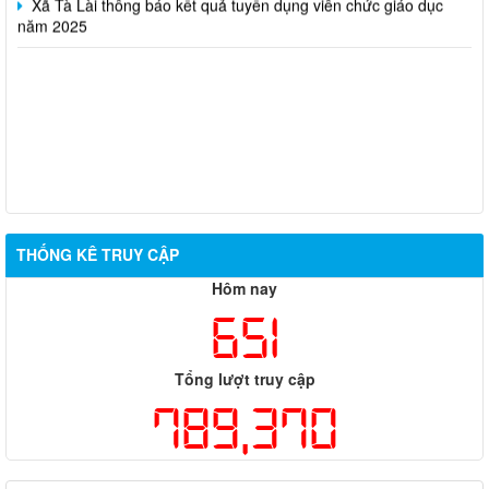
năm 2025
THỐNG KÊ TRUY CẬP
Hôm nay
651
Tổng lượt truy cập
789,370