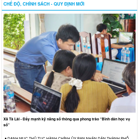
CHẾ ĐỘ, CHÍNH SÁCH - QUY ĐỊNH MỚI
Xã Tà Lài - Đẩy mạnh kỹ năng số thông qua phong trào “Bình dân học vụ
số”
DANH MỤC THỦ TỤC HÀNH CHÍNH ỦY BAN NHÂN DÂN THÀNH PHỐ